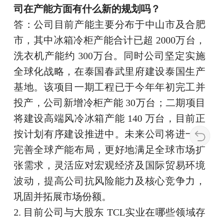
司在产能方面有什么新的规划吗？
答：公司目前产能主要分布于中山市及合肥
市，其中冰箱冷柜产能合计已超 2000万台，
洗衣机产能约 300万台。同时公司坚定实施
全球化战略，在泰国春武里府建设泰国生产
基地。该项目一期工程已于今年年初完工并
投产，公司新增冷柜产能 30万台；二期项目
将建设高端风冷冰箱产能 140 万台，目前正
按计划有序建设推进中。未来公司将进一步
完善全球产能布局，更好地满足全球市场扩
张需求，灵活应对宏观经济及国际贸易环境
波动，提高公司抗风险能力及核心竞争力，
巩固并拓展市场份额。
2. 目前公司与大股东 TCL实业在哪些领域存